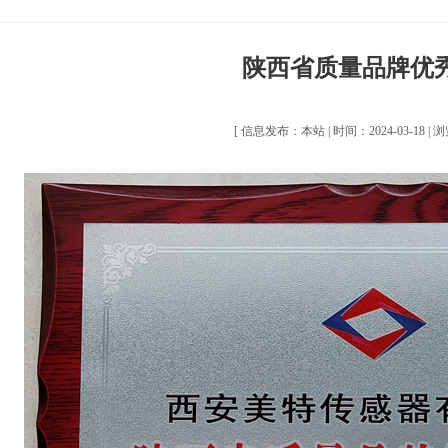
陕西省质量品牌优
[ 信息发布：本站 | 时间：2024-03-18 | 浏