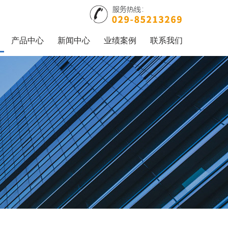
产品中心
新闻中心
业绩案例
联系我们