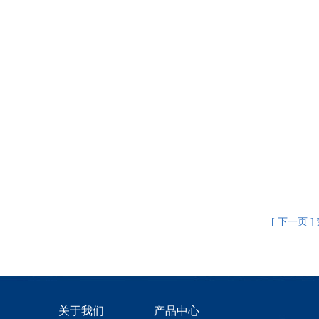
[ 下一页 
关于我们
产品中心