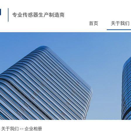
首页
关于我们
关于我们
企业相册
>
>>