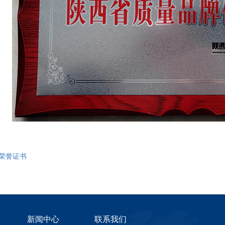
] 荣誉证书
新闻中心
联系我们