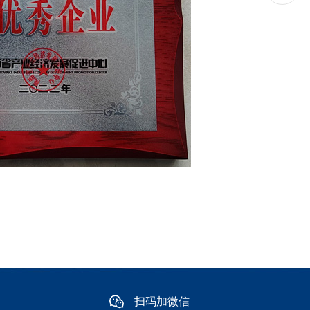
扫码加微信