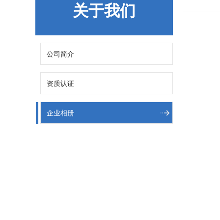
关于我们
公司简介
资质认证
企业相册