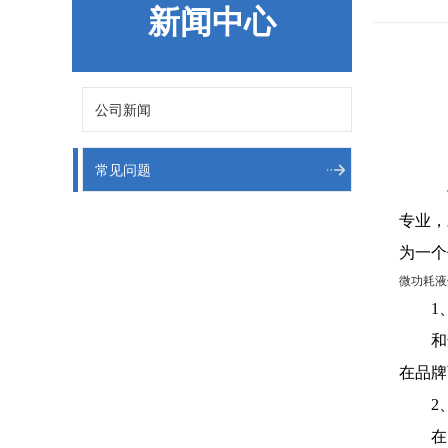
新闻中心
公司新闻
常见问题
与
专业，
为一个
微功耗液
1、
和普
在品牌
2、
在同